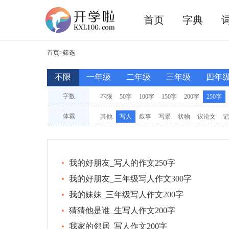
首页
字典
首页
>筛选
不限
一年级
二年级
三年级
四年
字数
不限
50字
100字
150字
200字
250字
3000字
其他
体裁
其他
写人
叙事
写景
状物
议论文
记
材料
想象
观后感
素材
命题
半命题
我的好朋友_写人的作文250字
我的好朋友_三年级写人作文300字
我的妹妹_三年级写人作文200字
猜猜他是谁_生写人作文200字
我家的邻居_写人作文200字