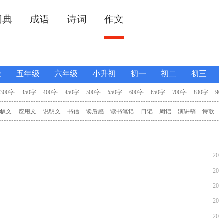
词典
成语
诗词
作文
级
五年级
六年级
小升初
初一
初二
初三
300字
350字
400字
450字
500字
550字
600字
650字
700字
800字
9
叙文
应用文
说明文
书信
读后感
读书笔记
日记
周记
演讲稿
诗歌
看图
续写
儿歌
漫画
改写
探究考查
扩写缩写
主持稿
导游词
其他
20
20
20
20
20