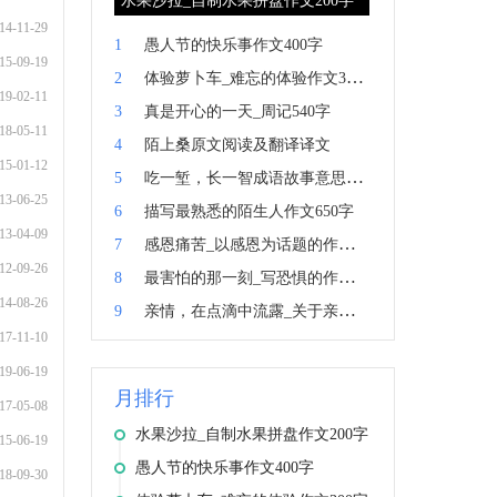
水果沙拉_自制水果拼盘作文200字
14-11-29
1
愚人节的快乐事作文400字
15-09-19
2
体验萝卜车_难忘的体验作文300
19-02-11
字
3
真是开心的一天_周记540字
18-05-11
4
陌上桑原文阅读及翻译译文
15-01-12
5
吃一堑，长一智成语故事意思典
13-06-25
故出处拼音造句
6
描写最熟悉的陌生人作文650字
13-04-09
7
感恩痛苦_以感恩为话题的作文
12-09-26
600字
8
最害怕的那一刻_写恐惧的作文
14-08-26
450字
9
亲情，在点滴中流露_关于亲情的
17-11-10
作文600字
19-06-19
月排行
17-05-08
水果沙拉_自制水果拼盘作文200字
15-06-19
愚人节的快乐事作文400字
18-09-30