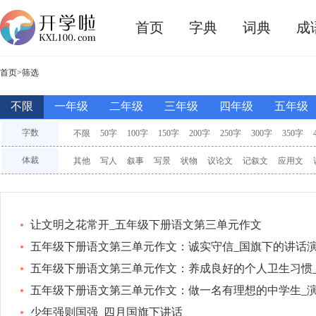
首页
字典
词典
成
首页
>筛选
不限
一年级
二年级
三年级
四年级
五年级
字数
不限
50字
100字
150字
200字
250字
300字
350字
3000字
其他
体裁
其他
写人
叙事
写景
状物
议论文
记叙文
应用文
材料
想象
观后感
素材
命题
半命题
看图
续写
儿
让文明之花常开_五年级下册语文第三单元作文
五年级下册语文第三单元作文：诚实守信_国旗下的讲话
五年级下册语文第三单元作文：养成良好的个人卫生习惯
五年级下册语文第三单元作文：做一名有理想的中学生_
少年强则国强_四月国旗下讲话