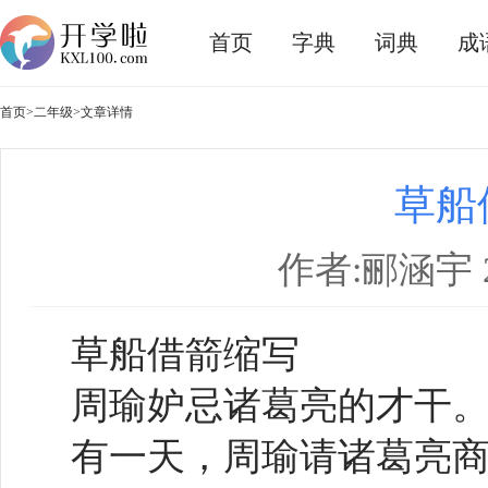
首页
字典
词典
成
首页
>
二年级
>文章详情
草船
作者:郦涵宇 20
草船借箭缩写
周瑜妒忌诸葛亮的才干
有一天，周瑜请诸葛亮