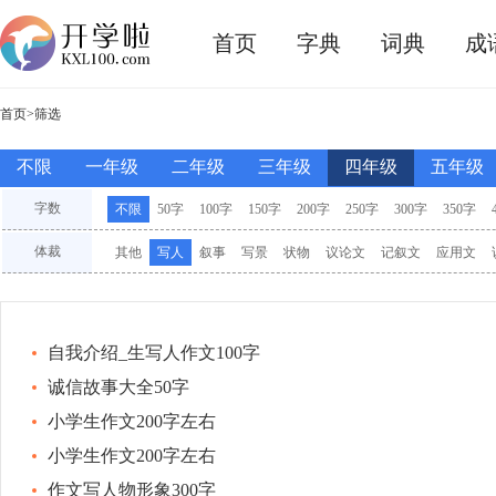
首页
字典
词典
成
首页
>筛选
不限
一年级
二年级
三年级
四年级
五年级
字数
不限
50字
100字
150字
200字
250字
300字
350字
3000字
其他
体裁
其他
写人
叙事
写景
状物
议论文
记叙文
应用文
材料
想象
观后感
素材
命题
半命题
看图
续写
儿
自我介绍_生写人作文100字
诚信故事大全50字
小学生作文200字左右
小学生作文200字左右
作文写人物形象300字